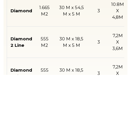
M2
M x 5 M
4,8M
7,2M
Diamond
555
30 M x 18,5
3
X
2 Line
M2
M x 5 M
3,6M
7,2M
Diamond
555
30 M x 18,5
3
X
3 Line
M2
M x 5 M
3,6M
7,2M
Diamond
720
30 M x 24 M
3
X
4 Line
M2
x 5 M
4,8M