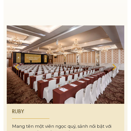
RUBY
Mang tên một viên ngọc quý, sảnh nổi bật với
tông vàng ấm chủ đạo, kết hợp hệ đèn chùm
pha lê lấp lánh, tạo nên không gian sang trọng,