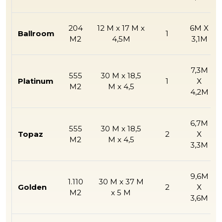
204
12 M x 17 M x
6M X
Ballroom
1
M2
4,5M
3,1M
7,3M
555
30 M x 18,5
Platinum
1
X
M2
M x 4,5
4,2M
6,7M
555
30 M x 18,5
Topaz
2
X
M2
M x 4,5
3,3M
9,6M
1.110
30 M x 37 M
Golden
2
X
M2
x 5 M
3,6M
10.8M
1.665
30 M x 54,5
Diamond
3
X