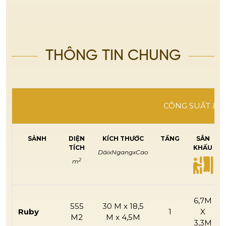
THÔNG TIN CHUNG
CÔNG SUẤT & D
SẢNH
DIỆN
KÍCH THƯỚC
TẦNG
SÂN
TÍCH
KHẤU
DàixNgangxCao
2
m
6,7M
555
30 M x 18,5
Ruby
1
X
M2
M x 4,5M
3,3M