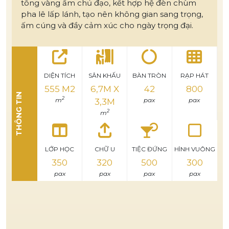
ấm cúng và đầy cảm xúc cho ngày trọng đại.
DIỆN TÍCH
SÂN KHẤU
BÀN TRÒN
RẠP HÁT
555 M2
6,7M X
42
800
THÔNG TIN
2
m
pax
pax
3,3M
2
m
LỚP HỌC
CHỮ U
TIỆC ĐỨNG
HÌNH VUÔNG
350
320
500
300
pax
pax
pax
pax