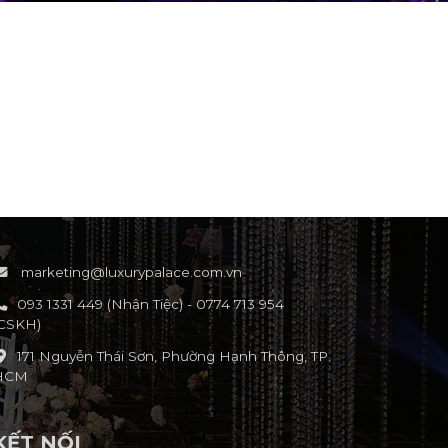
marketing@luxurypalace.com.vn
093 1331 449 (Nhận Tiệc) - 0774 713 954
(CSKH)
171 Nguyễn Thái Sơn, Phường Hạnh Thông, TP.
HCM
KẾT NỐI