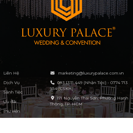
Liên Hệ
marketing@luxurypalace.com.vn
Dịch Vụ
093 1331 449 (Nhận Tiệc) - 0774 713
954 (CSKH)
Sảnh Tiệc
171 Nguyễn Thái Sơn, Phường Hạnh
Ưu đãi
Thông, TP. HCM
Thư viện
KẾT NỐI