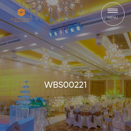
MENU
WBS00221