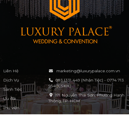
Liên Hệ
marketing@luxurypalace.com.vn
Dịch Vụ
093 1331 449 (Nhận Tiệc) - 0774 713
954 (CSKH)
Sảnh Tiệc
171 Nguyễn Thái Sơn, Phường Hạnh
Ưu đãi
Thông, TP. HCM
Thư viện
KẾT NỐI