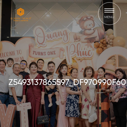
MENU
Z5493137865597_DF970990F6