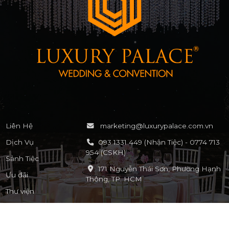
Liên Hệ
marketing@luxurypalace.com.vn
Dịch Vụ
093 1331 449 (Nhận Tiệc) - 0774 713
954 (CSKH)
Sảnh Tiệc
171 Nguyễn Thái Sơn, Phường Hạnh
Ưu đãi
Thông, TP. HCM
Thư viện
KẾT NỐI