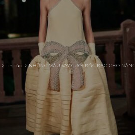
Tin Tức
NHỮNG MẪU VÁY CƯỚI ĐỘC ĐÁO CHO NÀNG