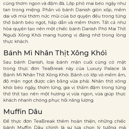
cùng thơm ngon và đậm đà. Lớp phô mai béo ngậy như
tan trong miệng. Phần vỏ bánh Danish giòn xốp, mềm
dai với mùi thơm nức mũi của bơ quyện đều trong từng
thớ bánh béo ngọt, hấp dẫn và mềm thơm. Tất cả như
hòa quyện tạo nên một chiếc bánh Danish Phô Mai Thịt
Nguội Xông Khói mang hương vị đáng nhớ trong lòng
thực khách.
Bánh Mì Nhân Thịt Xông Khói
Sau bánh Danish, loại bánh mặn cuối cùng có mặt
trong thực đơn TeaBreak này của Luxury Palace là
Bánh Mì Nhân Thịt Xông Khói. Bánh có lớp vỏ mềm ẩm,
độ mặn ngọt được cân bằng vừa phải. Nhân thịt xông
khói béo ngậy, thơm lừng, gia vị thấm đậm trong từng
thớ thịt tạo nên một hương vị vừa ngon, vừa giúp thực
khách nhanh chóng phục hồi năng lượng.
Muffin Dâu
Để thực đơn TeaBreak thêm hoàn thiện, những chiếc
bánh Muffin Dâu chính là sự lựa chọn lý tưởng mà