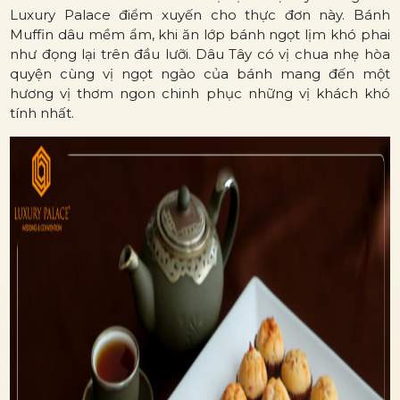
Luxury Palace điểm xuyến cho thực đơn này. Bánh
Muffin dâu mềm ẩm, khi ăn lớp bánh ngọt lịm khó phai
như đọng lại trên đầu lưỡi. Dâu Tây có vị chua nhẹ hòa
quyện cùng vị ngọt ngào của bánh mang đến một
hương vị thơm ngon chinh phục những vị khách khó
tính nhất.