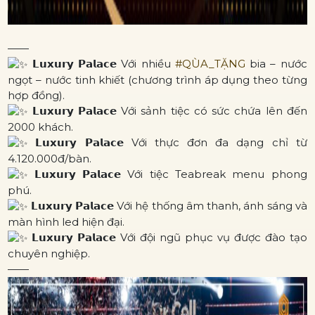
——
𝗟𝘂𝘅𝘂𝗿𝘆 𝗣𝗮𝗹𝗮𝗰𝗲 Với nhiều
#QÙA_TẶNG
bia – nước
ngọt – nước tinh khiết (chương trình áp dụng theo từng
hợp đồng).
𝗟𝘂𝘅𝘂𝗿𝘆 𝗣𝗮𝗹𝗮𝗰𝗲 Với sảnh tiệc có sức chứa lên đến
2000 khách.
𝗟𝘂𝘅𝘂𝗿𝘆 𝗣𝗮𝗹𝗮𝗰𝗲 Với thực đơn đa dạng chỉ từ
4.120.000đ/bàn.
𝗟𝘂𝘅𝘂𝗿𝘆 𝗣𝗮𝗹𝗮𝗰𝗲 Với tiệc Teabreak menu phong
phú.
𝗟𝘂𝘅𝘂𝗿𝘆 𝗣𝗮𝗹𝗮𝗰𝗲 Với hệ thống âm thanh, ánh sáng và
màn hình led hiện đại.
𝗟𝘂𝘅𝘂𝗿𝘆 𝗣𝗮𝗹𝗮𝗰𝗲 Với đội ngũ phục vụ được đào tạo
chuyên nghiệp.
——